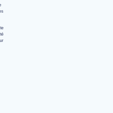
e
es
ite
té
ur