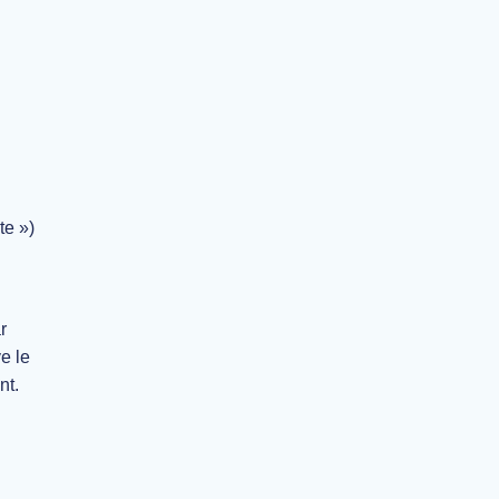
te »)
r
e le
nt.