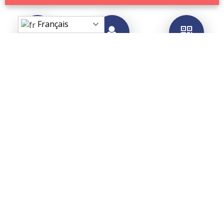
Français
Ce projet n’aurait pas pu voir le jour sans la collaboration et
l’assistance de la Mairie de Beynac et Cazenac.
Nous tenons, de ce fait, à remercier Monsieur le maire
Serge Parre qui a cru en notre projet permettant à Beynac
de devenir le premier village de France connecté et labellisé
VillagesVip.
Nos remerciements s’adressent aussi à Michel Bennati, de
l’équipe municipale de Beynac. Mises à part sa disponibilité,
son assistance, son énorme contribution dans toutes les
phases du projet depuis sa création jusqu’à sa mise en