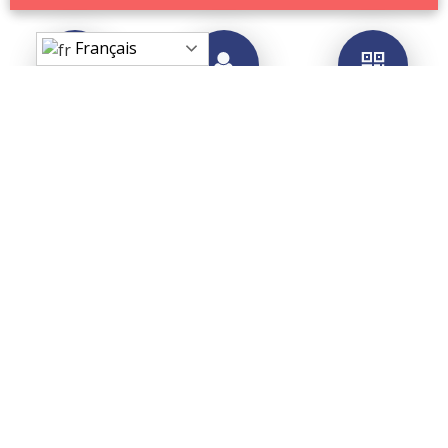
Français
Ce projet n’aurait pas pu voir le jour sans la collaboration et
l’assistance de la Mairie de Beynac et Cazenac.
Nous tenons, de ce fait, à remercier Monsieur le maire
Serge Parre qui a cru en notre projet permettant à Beynac
de devenir le premier village de France connecté et labellisé
VillagesVip.
Nos remerciements s’adressent aussi à Michel Bennati, de
l’équipe municipale de Beynac. Mises à part sa disponibilité,
son assistance, son énorme contribution dans toutes les
phases du projet depuis sa création jusqu’à sa mise en